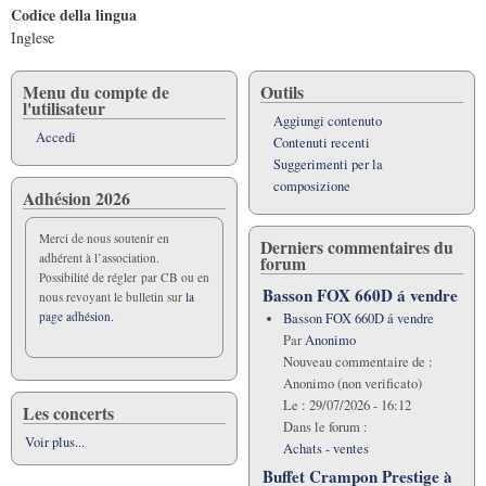
Codice della lingua
Inglese
Menu du compte de
Outils
l'utilisateur
Aggiungi contenuto
Accedi
Contenuti recenti
Suggerimenti per la
composizione
Adhésion 2026
Merci de nous soutenir en
Derniers commentaires du
adhérent à l’association.
forum
Possibilité de régler par CB ou en
Basson FOX 660D á vendre
nous revoyant le bulletin sur
la
page adhésion.
Basson FOX 660D á vendre
Par
Anonimo
Nouveau commentaire de :
Anonimo (non verificato)
Le :
29/07/2026 - 16:12
Les concerts
Dans le forum :
Voir plus...
Achats - ventes
Buffet Crampon Prestige à