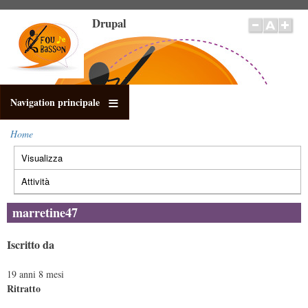
Salta
Drupal
al
contenuto
principale
Navigation principale
Home
Briciole
Visualizza
(scheda
di
Schede
pane
attiva)
primarie
Attività
marretine47
Iscritto da
19 anni 8 mesi
Ritratto