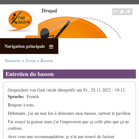
Direkt
Drupal
zum
Inhalt
Navigation principale
Startseite
Foren
Basson
Pfadnavigation
Entretien du basson
Gespeichert von
Gast (nicht überprüft)
am
Fr., 25.11.2022 - 19:12
Sprache
French
Bonjour à tous,
Débutante, j'ai un mal fou à démonter mon basson, surtout le pavillon.
J'ai essayé la graisse mais j'ai l'impression que ça colle plus que ça ne
coulisse.
Avez vous une recommandation, je n'ai pas trouvé de facteur