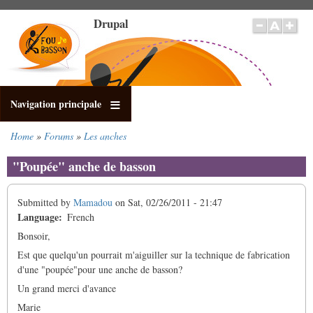
Skip
Drupal
to
main
content
Navigation principale
Home
Forums
Les anches
Breadcrumb
"Poupée" anche de basson
Submitted by
Mamadou
on
Sat, 02/26/2011 - 21:47
Language
French
Bonsoir,
Est que quelqu'un pourrait m'aiguiller sur la technique de fabrication
d'une "poupée"pour une anche de basson?
Un grand merci d'avance
Marie