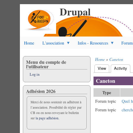
Drupal
Skip
to
main
content
Home
L'association
Infos - Ressources
Forum
Home
Caneton
Menu du compte de
Breadcrumb
l'utilisateur
View
Activity
(ac
Primary
Log in
tabs
Caneton
Adhésion 2026
Type
Forum topic
Quel h
Merci de nous soutenir en adhérent à
l’association. Possibilité de régler par
Forum topic
cherch
CB ou en nous revoyant le bulletin
sur
la page adhésion.