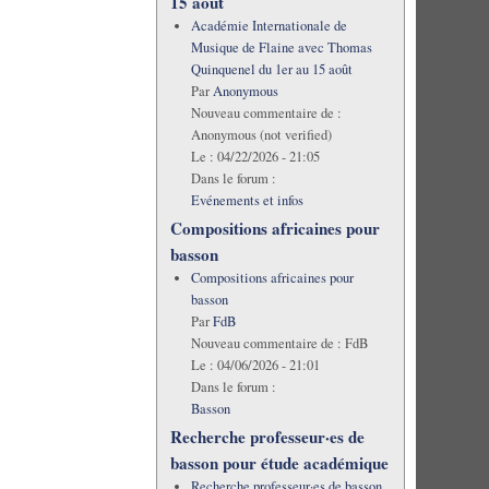
15 août
Académie Internationale de
Musique de Flaine avec Thomas
Quinquenel du 1er au 15 août
Par
Anonymous
Nouveau commentaire de :
Anonymous (not verified)
Le :
04/22/2026 - 21:05
Dans le forum :
Evénements et infos
Compositions africaines pour
basson
Compositions africaines pour
basson
Par
FdB
Nouveau commentaire de :
FdB
Le :
04/06/2026 - 21:01
Dans le forum :
Basson
Recherche professeur·es de
basson pour étude académique
Recherche professeur·es de basson