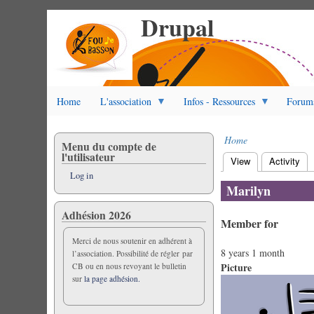
Drupal
Skip
to
main
content
Home
L'association
Infos - Ressources
Forum
Home
Menu du compte de
Breadcrumb
l'utilisateur
View
(active tab)
Activity
Primary
Log in
tabs
Marilyn
Adhésion 2026
Member for
Merci de nous soutenir en adhérent à
8 years 1 month
l’association. Possibilité de régler par
Picture
CB ou en nous revoyant le bulletin
sur
la page adhésion.