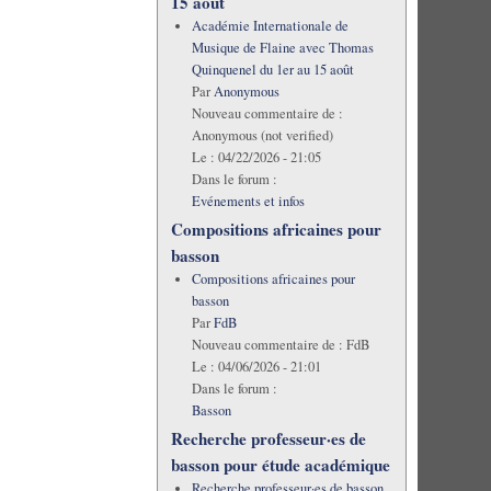
15 août
Académie Internationale de
Musique de Flaine avec Thomas
Quinquenel du 1er au 15 août
Par
Anonymous
Nouveau commentaire de :
Anonymous (not verified)
Le :
04/22/2026 - 21:05
Dans le forum :
Evénements et infos
Compositions africaines pour
basson
Compositions africaines pour
basson
Par
FdB
Nouveau commentaire de :
FdB
Le :
04/06/2026 - 21:01
Dans le forum :
Basson
Recherche professeur·es de
basson pour étude académique
Recherche professeur·es de basson