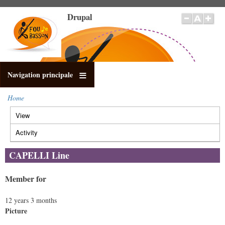
Skip
Drupal
to
main
content
Navigation principale
Home
Breadcrumb
View
(active
Primary
tab)
tabs
Activity
CAPELLI Line
Member for
12 years 3 months
Picture