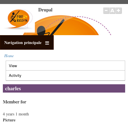
Skip
Drupal
to
main
content
Navigation principale
Home
Breadcrumb
View
(active
Primary
tab)
tabs
Activity
charles
Member for
4 years 1 month
Picture