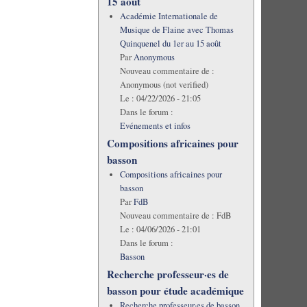
15 août
Académie Internationale de
Musique de Flaine avec Thomas
Quinquenel du 1er au 15 août
Par
Anonymous
Nouveau commentaire de :
Anonymous (not verified)
Le :
04/22/2026 - 21:05
Dans le forum :
Evénements et infos
Compositions africaines pour
basson
Compositions africaines pour
basson
Par
FdB
Nouveau commentaire de :
FdB
Le :
04/06/2026 - 21:01
Dans le forum :
Basson
Recherche professeur·es de
basson pour étude académique
Recherche professeur·es de basson