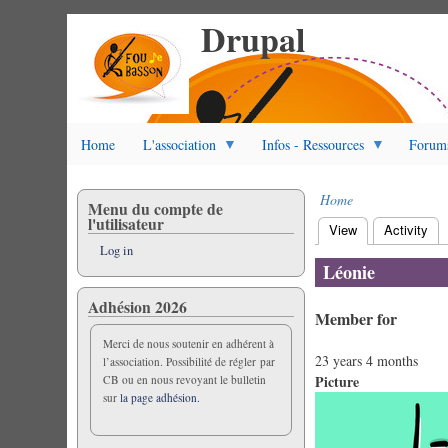
Drupal
Skip
to
main
content
Home
L'association
Infos - Ressources
Forum
Home
Menu du compte de
Breadcrumb
l'utilisateur
View
(active tab)
Activity
Primary
Log in
tabs
Léonie
Adhésion 2026
Member for
Merci de nous soutenir en adhérent à
23 years 4 months
l’association. Possibilité de régler par
Picture
CB ou en nous revoyant le bulletin
sur
la page adhésion.