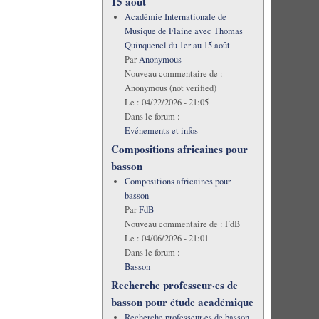
15 août
Académie Internationale de
Musique de Flaine avec Thomas
Quinquenel du 1er au 15 août
Par
Anonymous
Nouveau commentaire de :
Anonymous (not verified)
Le :
04/22/2026 - 21:05
Dans le forum :
Evénements et infos
Compositions africaines pour
basson
Compositions africaines pour
basson
Par
FdB
Nouveau commentaire de :
FdB
Le :
04/06/2026 - 21:01
Dans le forum :
Basson
Recherche professeur·es de
basson pour étude académique
Recherche professeur·es de basson