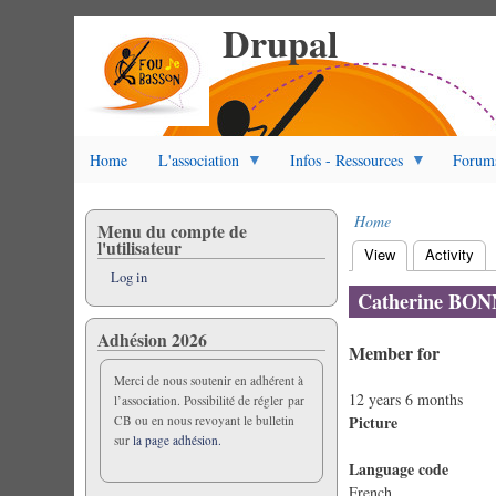
Drupal
Skip
to
main
content
Home
L'association
Infos - Ressources
Forum
Home
Menu du compte de
Breadcrumb
l'utilisateur
View
(active tab)
Activity
Primary
Log in
tabs
Catherine BO
Adhésion 2026
Member for
Merci de nous soutenir en adhérent à
12 years 6 months
l’association. Possibilité de régler par
Picture
CB ou en nous revoyant le bulletin
sur
la page adhésion.
Language code
French