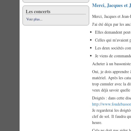
Merci, Jacques et
Les concerts
Merci, Jacques et Jean-
Voir plus...
J'ai été déçu par les a
Elles demandent peut-
Celles qui m'avaient p
Les deux sociétés comp
Je viens de commander 
Acheter à un bassoniste 
Oui, je dois apprendre à
matériel. Après les cata
trop cumuler avec la di
veux déjà savoir quelle
Doigtés : dans cette di
http://www.foudebasson
Je regarderai les doigté
clef de sol. Il faudra q
heure.
Cela ne doit pas aider l