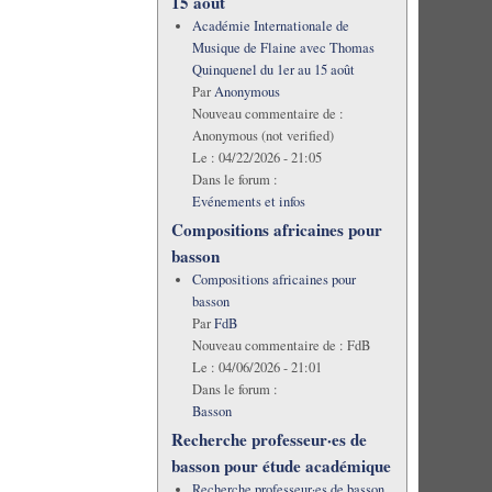
15 août
Académie Internationale de
Musique de Flaine avec Thomas
Quinquenel du 1er au 15 août
Par
Anonymous
Nouveau commentaire de :
Anonymous (not verified)
Le :
04/22/2026 - 21:05
Dans le forum :
Evénements et infos
Compositions africaines pour
basson
Compositions africaines pour
basson
Par
FdB
Nouveau commentaire de :
FdB
Le :
04/06/2026 - 21:01
Dans le forum :
Basson
Recherche professeur·es de
basson pour étude académique
Recherche professeur·es de basson