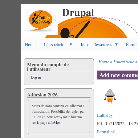
Drupal
Skip
to
main
content
Home
L'association
Infos - Ressources
Forum
Home
Fournisseur d'
Menu du compte de
Breadcrumb
l'utilisateur
Add new comme
Log in
Adhésion 2026
Merci de nous soutenir en adhérent à
l’association. Possibilité de régler par
Enthalpy
CB ou en nous revoyant le bulletin
sur
la page adhésion.
Fri, 01/21/2022 - 13:2
Permalink