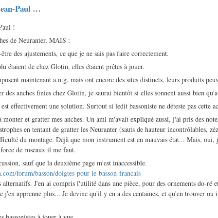
 Jean-Paul …
Paul !
nches de Neuranter, MAIS :
être des ajustements, ce que je ne sais pas faire correctement.
lu étaient de chez Glotin, elles étaient prêtes à jouer.
osent maintenant a.n.g. mais ont encore des sites distincts, leurs produits peuv
des anches finies chez Glotin, je saurai bientôt si elles sonnent aussi bien qu'a
est effectivement une solution. Surtout si ledit bassoniste ne déteste pas cette act
 monter et gratter mes anches. Un ami m'avait expliqué aussi, j'ai pris des notes
strophes en tentant de gratter les Neuranter (sauts de hauteur incontrôlables, zé
fficulté du montage. Déjà que mon instrument est en mauvais état... Mais, oui, j'
 force de roseaux il me faut.
scussion, sauf que la deuxième page m'est inaccessible.
.com/forum/basson/doigtes-pour-le-basson-francais
s alternatifs. J'en ai compris l'utilité dans une pièce, pour des ornements do-ré e
ue j'en apprenne plus... Je devine qu'il y en a des centaines, et qu'en trouver ou
es bassonistes à jouer à vue.