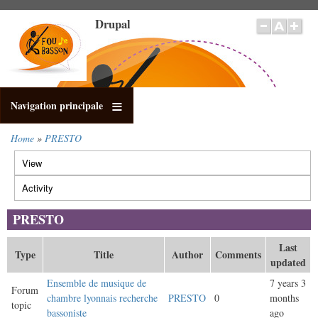
Skip
Drupal
to
main
content
Navigation principale
Home
PRESTO
Breadcrumb
View
Primary
tabs
Activity
(active
tab)
PRESTO
Last
Type
Title
Author
Comments
updated
Ensemble de musique de
7 years 3
Forum
chambre lyonnais recherche
PRESTO
0
months
topic
bassoniste
ago